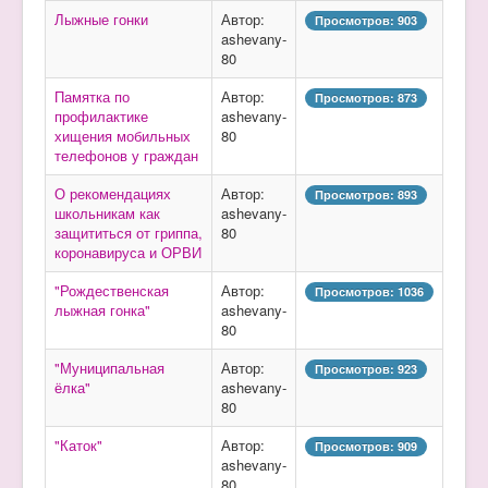
Лыжные гонки
Автор:
Просмотров: 903
ashevany-
80
Памятка по
Автор:
Просмотров: 873
профилактике
ashevany-
хищения мобильных
80
телефонов у граждан
О рекомендациях
Автор:
Просмотров: 893
школьникам как
ashevany-
защититься от гриппа,
80
коронавируса и ОРВИ
"Рождественская
Автор:
Просмотров: 1036
лыжная гонка"
ashevany-
80
"Муниципальная
Автор:
Просмотров: 923
ёлка"
ashevany-
80
"Каток"
Автор:
Просмотров: 909
ashevany-
80