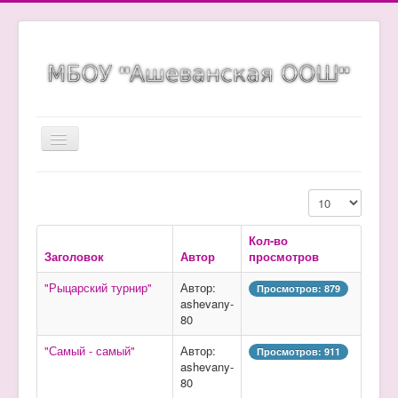
Включить/
выключить
навигацию
Главная страница
Кол-во строк:
Сведения об образовательной организации
Кол-во
Новости
Заголовок
Автор
просмотров
Карта сайта
"Рыцарский турнир"
Автор:
Просмотров: 879
ГИА
ashevany-
80
Детский сад
"Самый - самый"
Автор:
Просмотров: 911
Организация питания
ashevany-
80
Ещё...