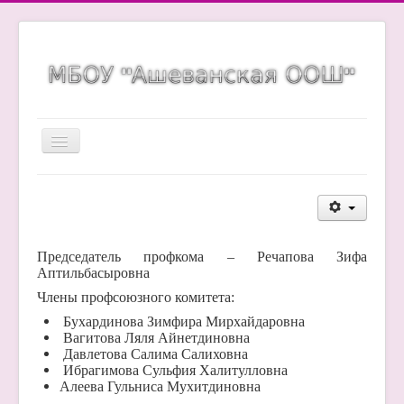
Включить/
выключить
навигацию
Главная страница
Сведения об образовательной организации
Новости
Председатель профкома – Речапова Зифа
Аптильбасыровна
Карта сайта
Члены профсоюзного комитета:
ГИА
Бухардинова Зимфира Мирхайдаровна
Детский сад
Вагитова Ляля Айнетдиновна
Давлетова Салима Салиховна
Организация питания
Ибрагимова Сульфия Халитулловна
Алеева Гульниса Мухитдиновна
Ещё...